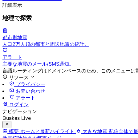
詳細表示
地理で探索
都市別地震
人口2万人超の都市と周辺地震の統計。
アラート
主要な地震のメール/SMS通知。
言語ルーティングはドメインベースのため、このメニューは
リソース
プライバシー
お問い合わせ
アラート
ログイン
ナビゲーション
Quakes Live
概要
ホームと最新ハイライト
大きな地震
配信全体で
地震統計付きの都市ページ