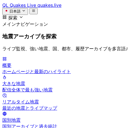
QL
Quakes Live
quakes.live
日本語
探索
メインナビゲーション
地震アーカイブを探索
ライブ監視、強い地震、国、都市、履歴アーカイブを多言語
概要
ホームページと最新のハイライト
大きな地震
配信全体で最も強い地震
リアルタイム地震
最近の地震とライブマップ
国別地震
国別アーカイブと過去統計