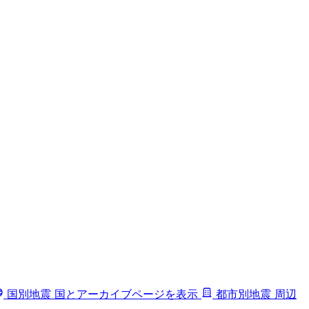
国別地震
国とアーカイブページを表示
都市別地震
周辺