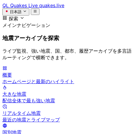
QL
Quakes Live
quakes.live
日本語
探索
メインナビゲーション
地震アーカイブを探索
ライブ監視、強い地震、国、都市、履歴アーカイブを多言語
ルーティングで横断できます。
概要
ホームページと最新のハイライト
大きな地震
配信全体で最も強い地震
リアルタイム地震
最近の地震とライブマップ
国別地震