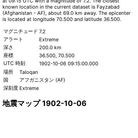
at 09:15 UTC with a magnitude of 7.2. The closest
known location in the current dataset is Fayzabad
(Afghanistan - AF), about 69.0 km away. The epicenter
is located at longitude 70.500 and latitude 36.500.
マグニチュード
7.2
アラート
Extreme
深さ
200.0 km
座標
36.500, 70.500
UTC 時刻
1902-10-06 09:15:00.000
場所
Taloqan
国
アフガニスタン (AF)
深刻度
Extreme
地震マップ 1902-10-06
Leaflet
|
© OpenStreetMap contributors
×
+
Taloqan付近の地震
−