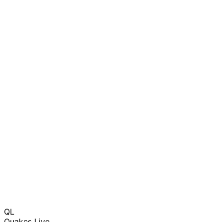
QL
Quakes Live