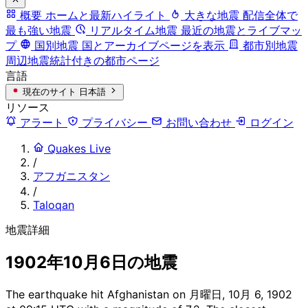
概要
ホームと最新ハイライト
大きな地震
配信全体で
最も強い地震
リアルタイム地震
最近の地震とライブマッ
プ
国別地震
国とアーカイブページを表示
都市別地震
周辺地震統計付きの都市ページ
言語
現在のサイト
日本語
リソース
アラート
プライバシー
お問い合わせ
ログイン
Quakes Live
/
アフガニスタン
/
Taloqan
地震詳細
1902年10月6日の地震
The earthquake hit Afghanistan on 月曜日, 10月 6, 1902